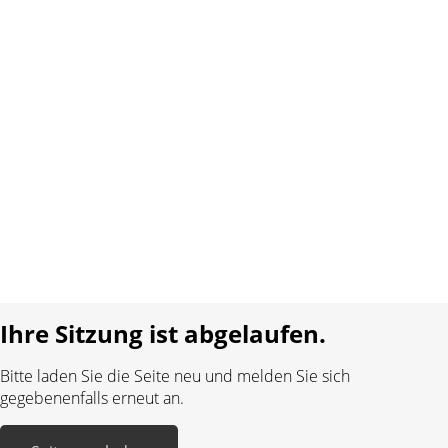
Über uns
Kontakt
AGB
Datenschutz
Impressum
Sprache:
DE
FR
Realisiert mit:
Ihre Sitzung ist abgelaufen.
Bitte laden Sie die Seite neu und melden Sie sich
gegebenenfalls erneut an.