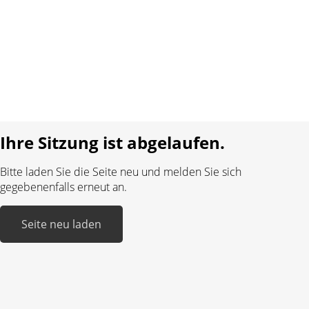
AGB
Datenschutz
Impressum
Sprache:
DE
FR
Realisiert mit:
Ihre Sitzung ist abgelaufen.
Bitte laden Sie die Seite neu und melden Sie sich
gegebenenfalls erneut an.
Seite neu laden