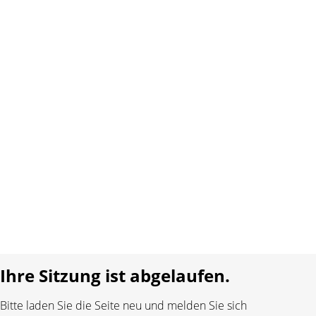
Copyright 2026 Interplay AG. Alle Rechte vorbehalten.
Über uns
Kontakt
AGB
Datenschutz
Impressum
Sprache:
DE
FR
Realisiert mit:
Ihre Sitzung ist abgelaufen.
Bitte laden Sie die Seite neu und melden Sie sich